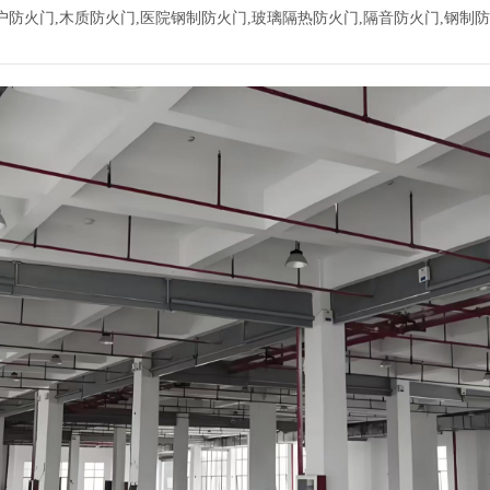
火门,木质防火门,医院钢制防火门,玻璃隔热防火门,隔音防火门,钢制防火