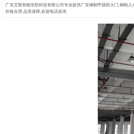
广东艾斯智能安防科技有限公司专业提供广东钢制甲级防火门,钢制入户防
价格合理,品质保障,欢迎电话咨询