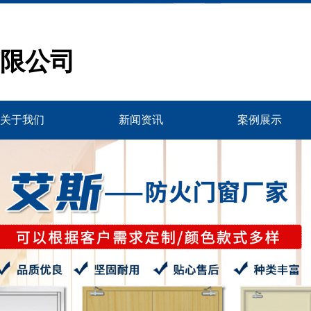
限公司
关于我们
新闻资讯
案例展示