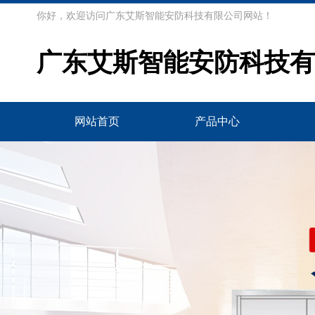
你好，欢迎访问广东艾斯智能安防科技有限公司网站！
广东艾斯智能安防科技有
网站首页
产品中心