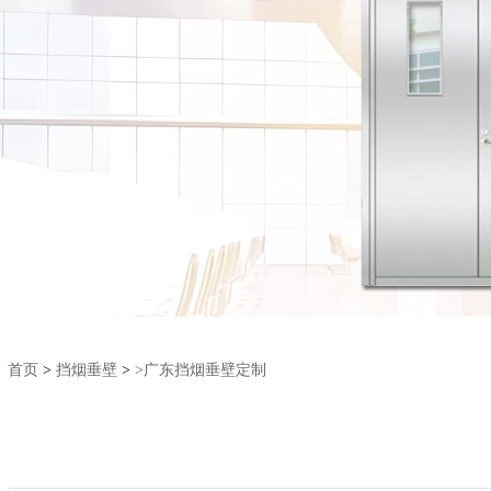
首页
>
挡烟垂壁
>
>广东挡烟垂壁定制