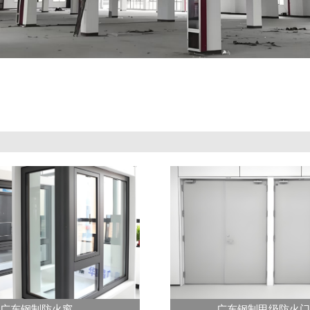
广东钢制防火窗
广东钢制甲级防火