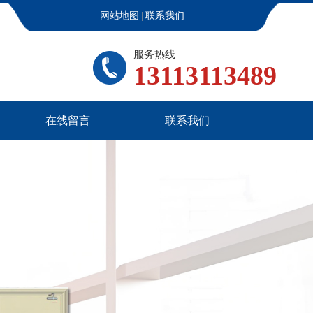
网站地图
|
联系我们
服务热线
13113113489
在线留言
联系我们