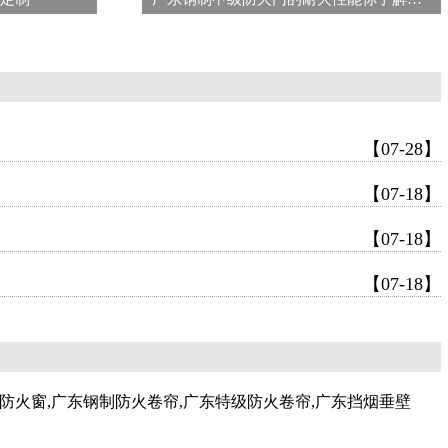
【07-28】
【07-18】
【07-18】
【07-18】
防火窗,广东钢制防火卷帘,广东特级防火卷帘,广东挡烟垂壁