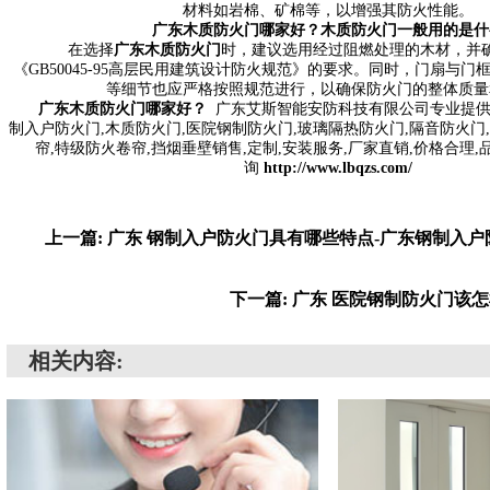
材料如岩棉、矿棉等，以增强其防火性能。
广东木质防火门
哪家好？木质防火门一般用的是什
在选择
广东木质防火门
时，建议选用经过阻燃处理的木材，并
《GB50045-95高层民用建筑设计防火规范》的要求。同时，门扇与
等细节也应严格按照规范进行，以确保防火门的整体质量
广东木质防火门
哪家好？
广东艾斯智能安防科技有限公司专业提供
制入户防火门,木质防火门,医院钢制防火门,玻璃隔热防火门,隔音防火门
帘,特级防火卷帘,挡烟垂壁销售,定制,安装服务,厂家直销,价格合理,
询
http://www.lbqzs.com/
上一篇: 广东 钢制入户防火门具有哪些特点-广东钢制入
下一篇: 广东 医院钢制防火门该
相关内容: